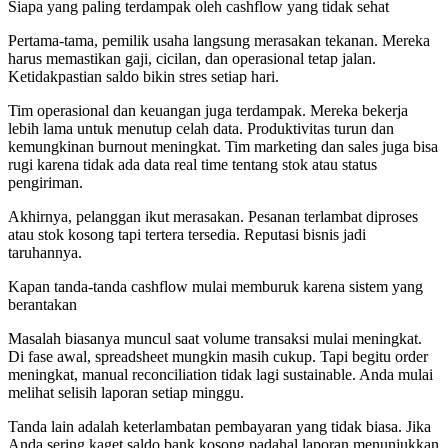
Siapa yang paling terdampak oleh cashflow yang tidak sehat
Pertama-tama, pemilik usaha langsung merasakan tekanan. Mereka
harus memastikan gaji, cicilan, dan operasional tetap jalan.
Ketidakpastian saldo bikin stres setiap hari.
Tim operasional dan keuangan juga terdampak. Mereka bekerja
lebih lama untuk menutup celah data. Produktivitas turun dan
kemungkinan burnout meningkat. Tim marketing dan sales juga bisa
rugi karena tidak ada data real time tentang stok atau status
pengiriman.
Akhirnya, pelanggan ikut merasakan. Pesanan terlambat diproses
atau stok kosong tapi tertera tersedia. Reputasi bisnis jadi
taruhannya.
Kapan tanda-tanda cashflow mulai memburuk karena sistem yang
berantakan
Masalah biasanya muncul saat volume transaksi mulai meningkat.
Di fase awal, spreadsheet mungkin masih cukup. Tapi begitu order
meningkat, manual reconciliation tidak lagi sustainable. Anda mulai
melihat selisih laporan setiap minggu.
Tanda lain adalah keterlambatan pembayaran yang tidak biasa. Jika
Anda sering kaget saldo bank kosong padahal laporan menunjukkan