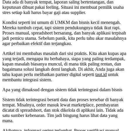
Data ada di banyak tempat, laporan saling bertentangan, dan
keputusan dibuat pakai feeling. Situasi ini membuat pemilik usaha
stres setiap kali harus bayar gaji atau supplier.
Kondisi seperti ini umum di UMKM dan bisnis kecil menengah.
Mereka tumbuh cepat, tapi sistem pendukungnya tidak ikut rapi.
Proses manual, spreadsheet bersarang, dan banyak aplikasi terpisah
jadi pemicu utama. Sebelum panik, kita perlu tahu akar masalahnya
agar perbaikan efektif dan terjangkau.
Artikel ini membahas masalah dari sisi praktis. Kita akan kupas apa
yang terjadi, mengapa itu berbahaya, siapa yang paling terdampak,
kapan masalah biasanya muncul, di mana titik paling rentan, dan
bagaimana solusi langkah demi langkah. Di akhir, Anda juga akan
tahu kapan perlu melibatkan partner digital seperti
taut.id
untuk
membantu integrasi sistem.
Apa yang dimaksud dengan sistem tidak terintegrasi dalam bisnis
Sistem tidak terintegrasi berarti data dan proses tersebar di banyak
tempat. Misalnya, order masuk lewat marketplace, pembayaran
dicatat di spreadsheet, dan stok dikelola di aplikasi lain. Tidak ada
satu sumber kebenaran. Tim jadi bingung harus lihat data yang
mana.
Akibatnya, informasi sering terlambat. Proses verifikasi manual